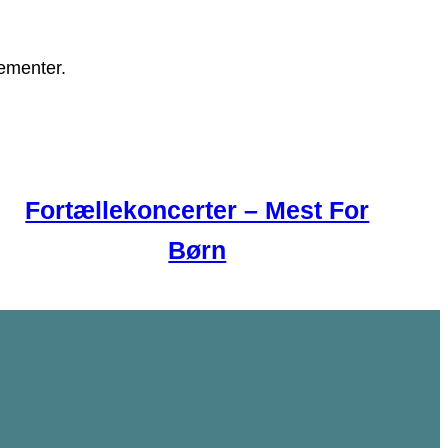
gementer.
Fortællekoncerter – Mest For
Børn