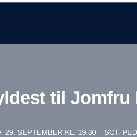
ldest til Jomfru
. 29. SEPTEMBER KL. 19.30 – SCT. PE