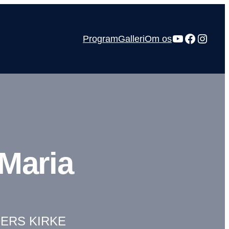
YouTube
Facebo
Insta
Program
Galleri
Om os
 Maria
DERS KIRKE