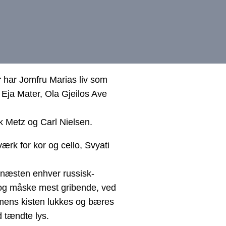
r
har Jomfru Marias liv som
ja Mater, Ola Gjeilos Ave
 Metz og Carl Nielsen.
ærk for kor og cello, Svyati
 næsten enhver russisk-
 og måske mest gribende, ved
 mens kisten lukkes og bæres
d tændte lys.