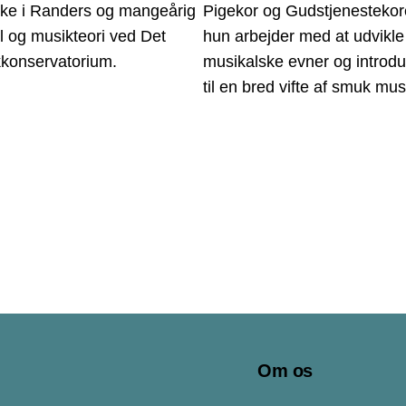
rke i Randers og mangeårig
Pigekor og Gudstjenestekore
el og musikteori ved Det
hun arbejder med at udvikl
kkonservatorium.
musikalske evner og introd
til en bred vifte af smuk mus
Om os