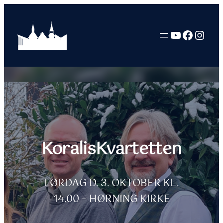
Skip
to
YouTube
Facebo
Inst
content
KoralisKvartetten
LØRDAG D. 3. OKTOBER KL.
14.00 – HØRNING KIRKE