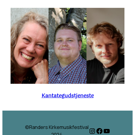
Kantategudstjeneste
©Randers Kirkemusikfestival
Instagram
Facebook
YouTube
2024