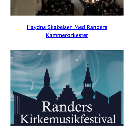
Haydns Skabelsen Med Randers
Kammerorkester