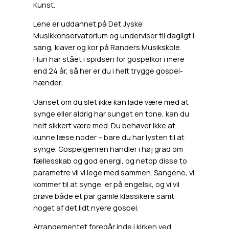
Kunst.
Lene er uddannet på Det Jyske
Musikkonservatorium og underviser til dagligt i
sang, klaver og kor på Randers Musikskole.
Hun har stået i spidsen for gospelkor i mere
end 24 år, så her er du i helt trygge gospel-
hænder.
Uanset om du slet ikke kan lade være med at
synge eller aldrig har sunget en tone, kan du
helt sikkert være med. Du behøver ikke at
kunne læse noder – bare du har lysten til at
synge. Gospelgenren handler i høj grad om
fællesskab og god energi, og netop disse to
parametre vil vi lege med sammen. Sangene, vi
kommer til at synge, er på engelsk, og vi vil
prøve både et par gamle klassikere samt
noget af det lidt nyere gospel.
Arrangementet foregår inde i kirken ved