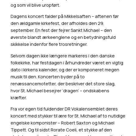
og som vil blive uropført.
Dagens koncert falder på Mikkelsaften – aftenen før
den ældgamle kirkefest, der afholdes den 29.
september. En fest der fejrer Sankt Michael – den
øverste blandt ærkeenglene og en betydningsfuld
skikkelse indenfor flere trosretninger.
Selvom dagen ikke længere markeres i den danske
folkekirke, har festdagen i århundreder været en vigtig
dato i kirkens kalender, og der er komponeret megen
musik til den. Koncerten byder på to
renæssancemotetter, der beskriver det store slag,
hvor St. Michael besejrer ‘dragen’ – ondskabens
kræfter.
Fra vor egen tid fuldender DR Vokalensemblet deres
koncert med stykker til ære for St. Michael af to nutidige
engelske komponister – Robert Saxton og Michael
Tippett. Og til sidst Rorate Coeli, et stykke af den