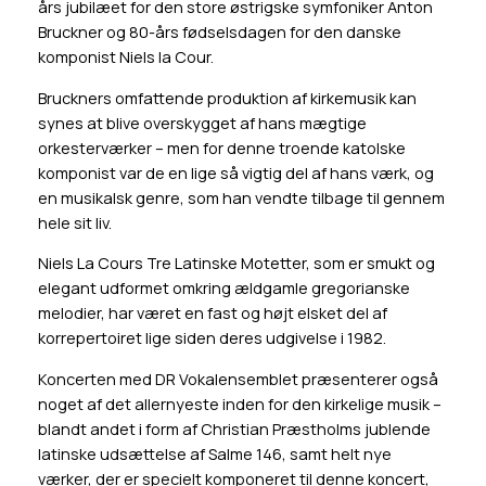
års jubilæet for den store østrigske symfoniker Anton
Bruckner og 80-års fødselsdagen for den danske
komponist Niels la Cour.
Bruckners omfattende produktion af kirkemusik kan
synes at blive overskygget af hans mægtige
orkesterværker – men for denne troende katolske
komponist var de en lige så vigtig del af hans værk, og
en musikalsk genre, som han vendte tilbage til gennem
hele sit liv.
Niels La Cours Tre Latinske Motetter, som er smukt og
elegant udformet omkring ældgamle gregorianske
melodier, har været en fast og højt elsket del af
korrepertoiret lige siden deres udgivelse i 1982.
Koncerten med DR Vokalensemblet præsenterer også
noget af det allernyeste inden for den kirkelige musik –
blandt andet i form af Christian Præstholms jublende
latinske udsættelse af Salme 146, samt helt nye
værker, der er specielt komponeret til denne koncert,