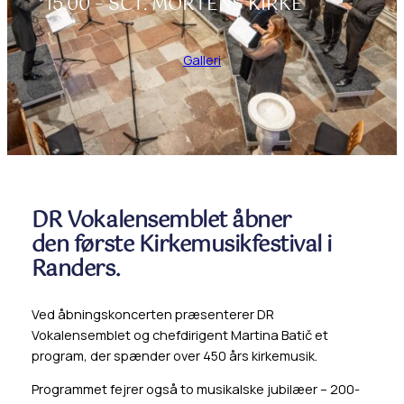
15.00 – SCT. MORTENS KIRKE
Galleri
DR Vokalensemblet åbner
den første Kirkemusikfestival i
Randers.
Ved åbningskoncerten præsenterer DR
Vokalensemblet og chefdirigent Martina Batič et
program, der spænder over 450 års kirkemusik.
Programmet fejrer også to musikalske jubilæer – 200-