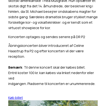
skotsk-amerikanske Thea Musgrave. Hun opsætter et
skotsk digt fra det 14. århundrede, der beskriver krig i
himlen, da St. Michael besejrer ondskabens magter for
sidste gang. Særdeles dramatisk bruger stykket mange
forskellige kor- og vokalteknikker: og er kendt som et
virtuost showpiece for kor.
Koncerten optages og sendes senere på DR P2
Åbningskoncerten bliver introduceret af Celine
Haastrup fra P2 og efter koncerten vil der være
reception.
Bemærk
: Til denne koncert skal der købes billet.
Entré koster 100 kr. kan købes via linket nedenfor eller
ved
indgangen. Pladserne til koncerten er unummererede.
Køb billet