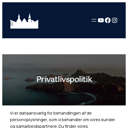
Skip
to
YouTube
Facebo
Inst
content
Privatlivspolitik
Vi er dataansvarlig for behandlingen af de
personoplysninger, som vi behandler om vores kunder
og samarbejdspartnere. Du finder vores